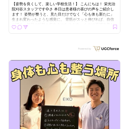
【姿勢を良くして、楽しい学校生活！】 こんにちは！ 栄光治
こ
院刈谷スタッフです🌻さ 本日は患者様の喜びの声をご紹介し
声
ます！ 姿勢が整うと、見た目だけでなく「心も体も新たに」
い
生まれ変わったような感覚に。 背筋がスッと伸びれば、自信
く
が湧き、毎日の行動も前向きになります。 ただの不調改善だ
が
けでなく、心まで軽くなるサポートを大切にしています。 今
て
日から新しい自分で、もっと素敵な毎日を過ごしてみません
き
か？ このような症状でお悩みではありませんか？？ ・ぎっく
の
り腰 ・寒さによる肩こり首こり ・浮腫やすい人 ・正月太りし
b
Powered by
ー
た人 🔍気になる方はホームページやホットペッパーのクーポ
ド
ンをチェック！以下の検索ワードを使って検索してみてくださ
院
いね！ 💟栄光治院｜刈谷市/整体 ☪️栄光治院｜ホットペッパー
栄
ビューティー ※読み方:えいこうちいん刈谷 【🍀栄光治院刈
HP
谷】 〒448-0845 愛知県刈谷市銀座３丁目３４番地１ 📞
0566-91-3401 問い合わせは↑こちらまで！ #栄光治院#栄光
骨
接骨院#腰痛#肩こり#整体猫背矯正姿勢矯正骨盤矯正産後骨盤
内
矯正姿勢改善鍼灸鍼自律神経眼精疲労頭痛美容鍼小顔矯正イン
食
ナーマッスルファスティング腸活ダイエット体質改善
解
復