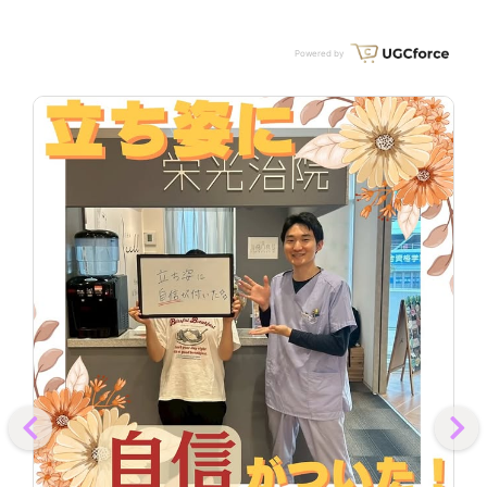
今日から新しい自分で、もっと素敵な毎日を過ごしてみません
自
か？ このような症状でお悩みではありませんか？？ ・昔から
な
姿勢が悪い人 ・肩こりからの頭痛 ・自律神経が乱れてる ・長
長
Powered by
距離運転での腰の痛み 🔍気になる方はホームページやホット
か
ペッパーのクーポンをチェック！以下の検索ワードを使って検
ト
索してみてくださいね！ 💟栄光治院｜刈谷市/整体 ☪️栄光治院
検
｜ホットペッパービューティー ※読み方:えいこうちいん刈谷
院
【🍀栄光治院刈谷】 〒448-0845 愛知県刈谷市銀座３丁目３
谷
４番地１ 📞0566-91-3401 問い合わせは↑こちらまで！ #栄
３
光治院#栄光接骨院#腰痛#肩こり#整体#猫背矯正#姿勢矯正#
栄
骨盤矯正#産後骨盤矯正#姿勢改善#鍼灸#鍼#自律神経#眼精疲
#
労#頭痛#美容鍼#小顔矯正#インナーマッスル#ファスティング
疲
#腸活#ダイエット#体質改善
グ