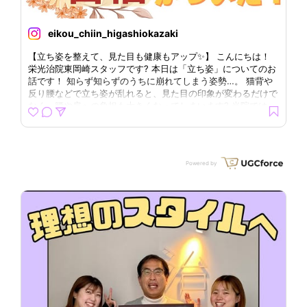
eikou_chiin_higashiokazaki
【立ち姿を整えて、見た目も健康もアップ✨】 こんにちは！
こ
栄光治院東岡崎スタッフです? 本日は「立ち姿」についてのお
ま
話です！ 知らず知らずのうちに崩れてしまう姿勢…。 猫背や
な
反り腰などで立ち姿が乱れると、見た目の印象が変わるだけで
迎
なく、腰や肩への負担も大きくなってしまいます? 当院では、
約
そんな「立ち姿」を整えるために、 ✅ 骨盤矯正で身体の土台
ュ
からバランスを回復 ✅ 姿勢改善で美しいシルエットをサポー
力
ト ✅ 整体で筋肉や関節の緊張をリセット ✅ ストレッチで疲れ
00
にくい身体づくり を組み合わせて施術を行っています。 この
お
Powered by
ような症状でお悩みではありませんか？？ ☑ 写真に写る自分
の姿勢が気になる ☑ 長時間立っていると腰や肩がつらい ☑ 背
中が丸まって見えてしまう ☑ 人前に立つときに自信が持てな
い ◆気になる方はホームページやホットペッパーのクーポン
をチェック！ 「栄光治院 東岡崎」で検索してみてください? #
栄光治院 #腰痛 #肩こり #整体 #猫背矯正 #姿勢矯正 #骨盤矯
正 #産後骨盤矯正 #姿勢改善 #鍼灸 #鍼 #自律神経 #眼精疲労
#頭痛 #美容鍼 #小顔矯正 #インナーマッスル #ファスティン
グ #腸活 #ダイエット #体質改善