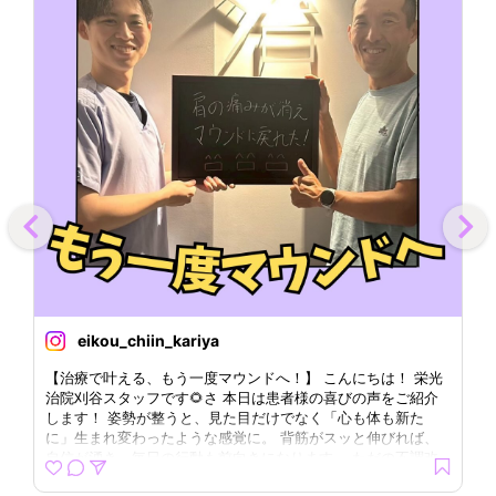
小
改
eikou_chiin_kariya
【治療で叶える、もう一度マウンドへ！】 こんにちは！ 栄光
【
治院刈谷スタッフです🌻さ 本日は患者様の喜びの声をご紹介
タ
します！ 姿勢が整うと、見た目だけでなく「心も体も新た
が
に」生まれ変わったような感覚に。 背筋がスッと伸びれば、
た
自信が湧き、毎日の行動も前向きになります。 ただの不調改
の
善だけでなく、心まで軽くなるサポートを大切にしています。
ま