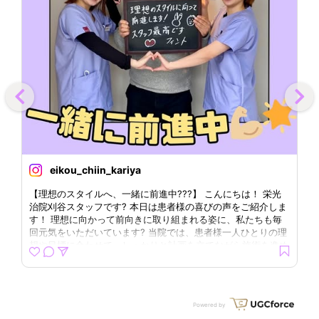
eikou_chiin_kariya
【理想のスタイルへ、一緒に前進中???】 こんにちは！ 栄光
【
治院刈谷スタッフです? 本日は患者様の喜びの声をご紹介しま
治
す！ 理想に向かって前向きに取り組まれる姿に、私たちも毎
す
回元気をいただいています? 当院では、患者様一人ひとりの理
ん
想や目標に合わせて、しっかりと計画を立てながら施術を進め
き
ています！ 一緒にゴールを目指して、サポートさせていただ
る
きます！！ このような症状でお悩みではありませんか？？ ・
あ
家事による肩こり ・スマホの見過ぎで首が、前に出ている ・
っ
立っている時の骨盤の歪み ・自分の姿勢が気になる ?気になる
に
Powered by
方はホームページやホットペッパーのクーポンをチェック！以
ー