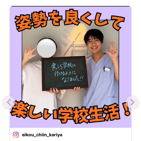
下の検索ワードを使って検索してみてくださいね！ ?栄光治院
ド
｜刈谷市/整体 ☪️栄光治院｜ホットペッパービューティー ※読
体
み方:えいこうちいん刈谷 【?栄光治院刈谷】 〒448-0845 愛
う
知県刈谷市銀座３丁目３４番地１ ?0566-91-3401 問い合わせ
銀
は↑こちらまで！
ま
eikou_chiin_kariya