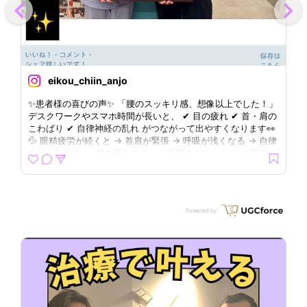
eikou_chiin_anjo
✨患者様の喜びの声✨ 「腰のスッキリ感、想像以上でした！」
【
デスクワークやスマホ時間が長いと、 ✔ 目の疲れ ✔ 首・肩の
栄
こわばり ✔ 自律神経の乱れ がつながって出やすくなります👀
介
💦 眼精疲労が続くと → 首肩が緊張 → 呼吸が浅くなる → 自律
に
神経が乱れる → 腰の重だるさにも影響することも。 当院では
自
善
🪡 自律神経を整えるツボ 🪡 眼精疲労に関わる首・頭まわり
今
を組み合わせて施術しています✨ 「初めて鍼の効果を実感し
か
た」 そんなお声をいただけて嬉しいです😊 慢性的な疲れ、
り
「年齢のせい」「仕方ない」で終わらせず一度ご相談ください
Powered by
た
🌿 ✅予約方法 LINEで 「栄光治院 安城」を検索🔎 トーク画面
下のメニューから「初回予約」をタップ→案内に従って必要事
ッ
項をご入力ください！ 📍栄光治院安城 ※えいこうちいん安城
し
〒446-0072 愛知県安城市住吉町7丁目19-2 📞TEL 0566-95-
ホ
8889 ⬆️お問い合わせはこちらまで！
【
４
光
矯