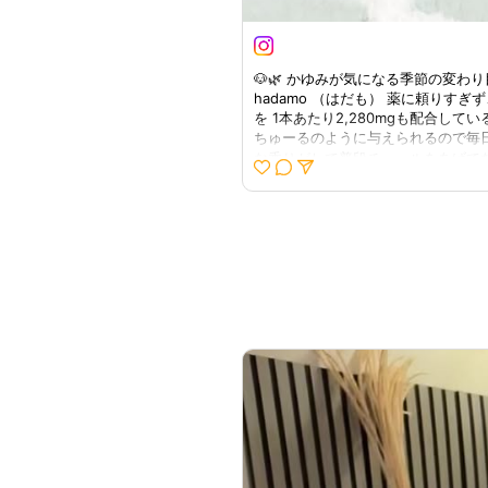
🐶🌿 かゆみが気になる季節の変
hadamo （はだも） 薬に頼りす
を 1本あたり2,280mgも配合し
ちゅーるのように与えられるので毎
な香りがして普段チュールをあげてな
もらいたいです😊 しかも、107
れました😊 うちの子もおやつみたい
の小さな積み重ねを大事にしていきた
https://ec.mirai-japan.co.jp/