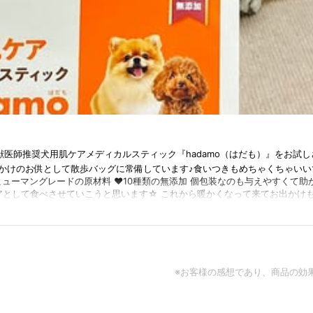
医師推奨犬用肌ケアメディカルスティック『hadamo（はだも）』をお試しさ
けのお供として散歩バッグに常備しています♪食いつきもめちゃくちゃいいです?
ヒューマングレードの原材料 ♥10種類の無添加 個包装なのも与えやすくて助
ケアとして食べさせていこうと思います☆ これから暖かくなって来てお出かけ
 #PR #hadamo #はだも
※お客様の感想であり、商品の効