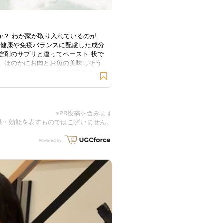
んか？ わが家が取り入れているのが
17歳のまるのおやつは 犬用カイカイ
膚の健康や免疫バランスに配慮した成分
慣に取り入れやすく、 オデキやかゆ
や錠剤のサプリと違ってペースト 状で
で、 無理なく続けられます🧡 @hadamo_
 ほのかにお肉とお魚の美味しそう
でいつまでも若々しく健康で長生きして
を大切にしているブランド姿勢にも惹か
い🐾 大切な家族だからこそ、 毎日
ださい🌿✨ 商品サイト
プリ
※PR投稿を含みます
果・効能を表すものではございません。
Powered by