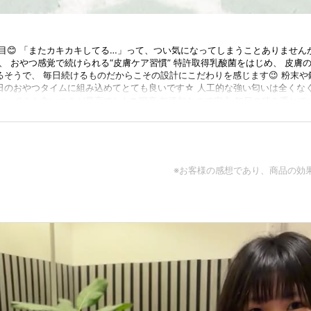
わり目😊 「またカキカキしてる…」って、つい気になってしまうことありませ
ぎず、 おやつ感覚で続けられる“皮膚ケア習慣” 特許取得乳酸菌をはじめ、 皮
ているそうで、 毎日続けるものだからこその設計にこだわりを感じます😉 粉末
日のおやつタイムに組み込めてとても良いです☆ 人工的な強い匂いは全くなく
いポミも食いつきが最高でした❣️ 国産 無添加なので安心 毎日の積み重ね
名の獣医師から評価・推奨を受けている点も安心材料のひとつ‼️ 品質と安全性
にパクッと食べてくれるから、 “ケアしている”というより“ごほうび時間”みた
いですね🐶 皮膚トラブルやかゆみが気になる方は、 ぜひチェックしてみてく
lp?u=HD_028_Instagram_CASTme #PR#hadamo #sponsored #はだも #犬用サ
※お客様の感想であり、商品の効