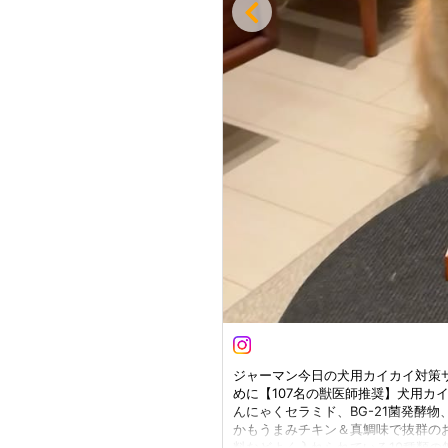
ジャーマン今日の犬用カイカイ対策サプリ
めに【107名の獣医師推奨】犬用カイ
んにゃくセラミド、BG-21菌発酵物
かもうまみチキン＆真鯛味で抜群のお
料などよく入れられている10種類の無