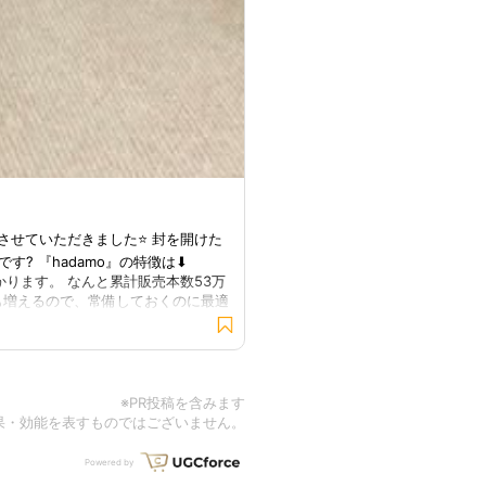
17歳のまるのおやつは 犬用カイカイ
せていただきました⭐️ 封を開けた
慣に取り入れやすく、 オデキやかゆ
 『hadamo』の特徴は⬇︎
で、 無理なく続けられます🧡 @hadamo_
かります。 なんと累計販売本数53万
も増えるので、常備しておくのに最適
※PR投稿を含みます
果・効能を表すものではございません。
Powered by