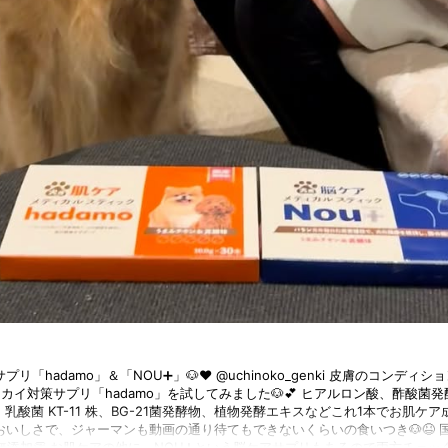
「hadamo」＆「NOU➕」🐶❤️ @uchinoko_genki 皮膚のコンデ
カイ対策サプリ「hadamo」を試してみました🐶💕 ヒアルロン酸、酢酸菌
、乳酸菌 KT-11 株、BG-21菌発酵物、植物発酵エキスなどこれ1本でお肌ケ
いしさで、ジャーマンも動画の通り待てもできないくらいの食いつき🐶😆 
添加👏 お肌ケアの他に、NOU➕という脳ケアサプリもあるので両方チェック