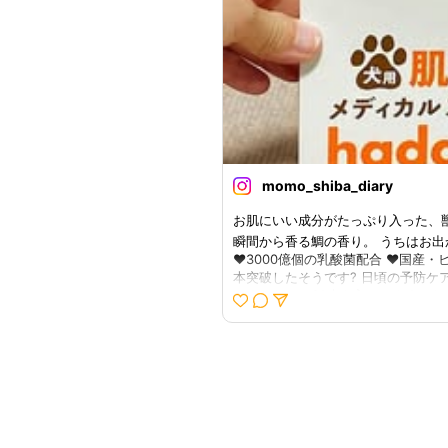
momo_shiba_diary
お肌にいい成分がたっぷり入った、獣
瞬間から香る鯛の香り。 うちはお出か
♥3000億個の乳酸菌配合 ♥国産・
本突破したそうです? 日頃の予防
です。なんせ30本も入ってますからね☺️?