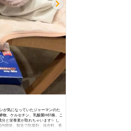
ィションが気になっていたジャーマンのた
107名の獣医師から評価・推奨の 犬
発酵物、ケルセチン、乳酸菌H61株、こ
覚で日々の習慣として取り入れていた
ア成分と栄養素が取れちゃいます✨ し
る癖があります🐶 特許取得乳酸
国内開発、製造で防腐剤、保存料、香
れたヒューマングレードの品質と安
してね😊 ジャーマンかわいいよ😍