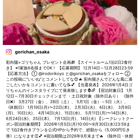
gorichan_osaka
彩向陽×ゴリちゃん プレゼント企画🎁 【スイートルーム1泊2日2食付
き】 ※1家族6名様までOK！ 【応募期間】 12月14日～12月28日23:59
【応募方法】 ① @irodorikoyo と@gorichan_osakaをフォロー ②
この投稿に"いいね"とコメントしてな😍🔥 彩向陽さんでどんな風に過
ごしたいかをコメントに書いてな📝💕 【当選発表】 2026年1月4日ゴ
リちゃんのインスタライブにて発表致します🦍🌈 【宿泊対象日】 1月
12日～7月30日チェックインまで ・土日祝対象（除外日あり） 《除外
日❌》 3月27日（金）、28日（土）、 5月1日（金）～5日（火）、
《休館日》 1月19日(月)〜22日(木)、 2月3日(火)、4日(水)、 3月9日
(月)、10日(火)、 4月14日(火)、15日(水)、 5月11日(月)〜14日(木)、
6月24日(水)、25日(木)、 7月13日(月)、14日(火) 【シークレットクー
ポン宿泊対象期間】 2026年1月5日(月)10:00〜9月30日(水)23:59ま
で 1泊2食付きプランを公式HPから予約で、総額から《5,000円引き
🉐》になります👏💕 ※宿泊期限は2026年9月末まで🔥 《除外日・休館