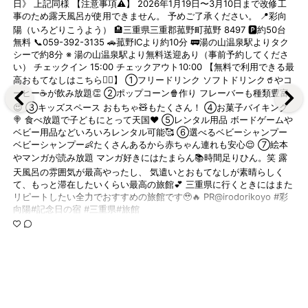
日》 上記同様 【注意事項⚠️】 2026年1月19日〜3月10日まで改修工
事のため露天風呂が使用できません。 予めご了承ください。 📍彩向
陽（いろどりこうよう） 🏨三重県三重郡菰野町菰野 8497 🅿️約50台
無料 📞059-392-3135 🚗菰野ICより約10分 🚃湯の山温泉駅よりタク
シーで約8分 ※ 湯の山温泉駅より無料送迎あり（事前予約してくださ
い） チェックイン 15:00 チェックアウト10:00 【無料で利用できる最
高おもてなしはこちら💁‍♀️】 ①フリードリンク ソフトドリンク🥤やコ
ーヒー☕️が飲み放題👏 ②ポップコーン🍿作り フレーバーも種類豊富
😍 ③キッズスペース おもちゃ🧸もたくさん！ ④お菓子バイキング
🍭 食べ放題で子どもにとって天国❤️ ⑤レンタル用品 ボードゲームや
ベビー用品などいろいろレンタル可能🥰 ⑥選べるベビーシャンプー
ベビーシャンプー👶たくさんあるから赤ちゃん連れも安心😌 ⑦絵本
やマンガが読み放題 マンガ好きにはたまらん📚時間足りひん。笑 露
天風呂の雰囲気が最高やったし、 気遣いとおもてなしが素晴らしく
て、もっと滞在したいくらい最高の旅館💕 三重県に行くときにはまた
リピートしたい全力でおすすめの旅館です🥹🔥 PR@irodorikoyo #彩
向陽#記念日の宿 #三重県#旅館